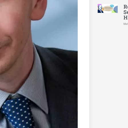
R
S
H
Meh