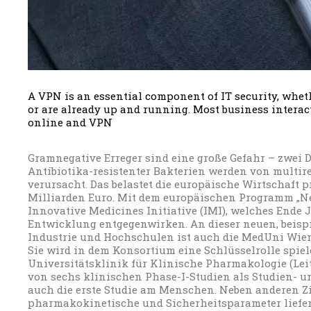
A VPN is an essential component of IT security, wheth
or are already up and running. Most business intera
online and VPN
Gramnegative Erreger sind eine große Gefahr – zwei Dr
Antibiotika-resistenter Bakterien werden von multir
verursacht. Das belastet die europäische Wirtschaft p
Milliarden Euro. Mit dem europäischen Programm „Ne
Innovative Medicines Initiative (IMI), welches Ende J
Entwicklung entgegenwirken. An dieser neuen, beisp
Industrie und Hochschulen ist auch die MedUni Wien 
Sie wird in dem Konsortium eine Schlüsselrolle spiel
Universitätsklinik für Klinische Pharmakologie (Leit
von sechs klinischen Phase-I-Studien als Studien- un
auch die erste Studie am Menschen. Neben anderen Zi
pharmakokinetische und Sicherheitsparameter liefern