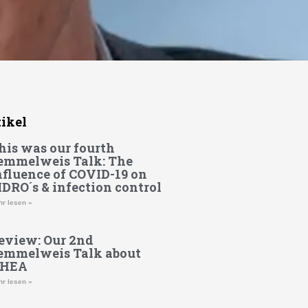
tikel
his was our fourth
emmelweis Talk: The
nfluence of COVID-19 on
DRO´s & infection control
r lesen »
eview: Our 2nd
emmelweis Talk about
HEA
r lesen »