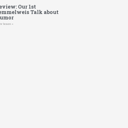
eview: Our 1st
emmelweis Talk about
umor
r lesen »