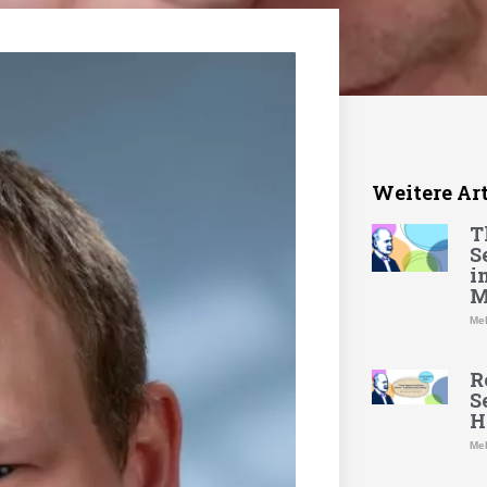
Weitere Ar
T
S
i
M
Meh
R
S
H
Meh